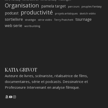
Organisation
pamela target
parcours
peuples Fantasy
productivité
podcast
projets artistiques
sketch vidéo
sortielivre
tournage
stratégie
série vidéo
Terry Pratchett
web serie
worlbuilding
KATIA GRIVOT
Auteure de livres, scénariste, réalisatrice de films,
documentaires, série et podcasts. Dessinatrice et
Professeure Intervenant en analyse filmique.
Amazon
YouTube
Instagram