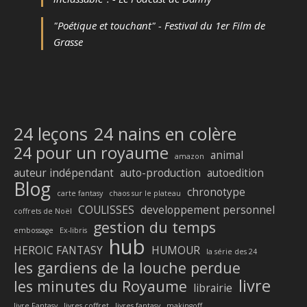
"Poétique et touchant" - Festival du 1er Film de
Grasse
24 leçons
24 nains en colère
24 pour un royaume
animal
amazon
auteur indépendant
auto-production
autoedition
Blog
chronotype
carte fantasy
chaos sur le plateau
COULISSES
developpement personnel
coffrets de Noël
gestion du temps
embossage
Ex-libris
hub
HEROIC FANTASY
HUMOUR
la série des 24
les gardiens de la louche perdue
livre
les minutes du Royaume
librairie
livre Fantasy
livres coffret
livres fantasy
makingoff