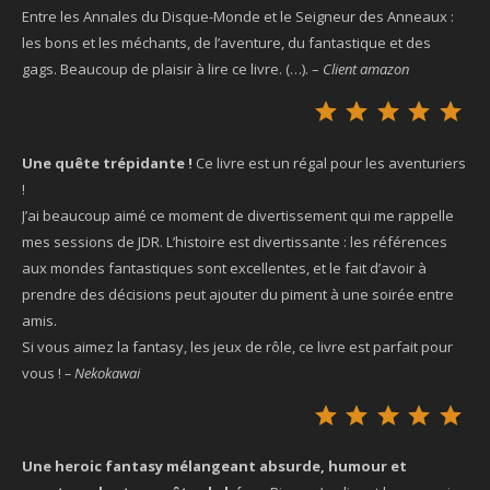
Entre les Annales du Disque-Monde et le Seigneur des Anneaux :
les bons et les méchants, de l’aventure, du fantastique et des
gags. Beaucoup de plaisir à lire ce livre. (…). –
Client amazon
Not
Une quête trépidante !
Ce livre est un régal pour les aventuriers
!
J’ai beaucoup aimé ce moment de divertissement qui me rappelle
mes sessions de JDR. L’histoire est divertissante : les références
aux mondes fantastiques sont excellentes, et le fait d’avoir à
prendre des décisions peut ajouter du piment à une soirée entre
amis.
Si vous aimez la fantasy, les jeux de rôle, ce livre est parfait pour
vous !
– Nekokawai
Not
Une heroic fantasy mélangeant absurde, humour et