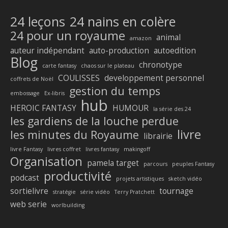
24 leçons
24 nains en colère
24 pour un royaume
animal
amazon
auteur indépendant
auto-production
autoedition
Blog
chronotype
carte fantasy
chaos sur le plateau
COULISSES
developpement personnel
coffrets de Noël
gestion du temps
embossage
Ex-libris
hub
HEROIC FANTASY
HUMOUR
la série des 24
les gardiens de la louche perdue
livre
les minutes du Royaume
librairie
livre Fantasy
livres coffret
livres fantasy
makingoff
Organisation
pamela target
parcours
peuples Fantasy
productivité
podcast
projets artistiques
sketch vidéo
sortielivre
tournage
stratégie
série vidéo
Terry Pratchett
web serie
worlbuilding