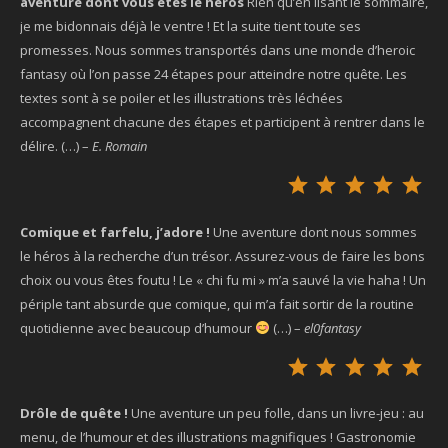
aventure dont vous êtes le héros
Rien qu’en lisant le sommaire,
je me bidonnais déjà le ventre ! Et la suite tient toute ses
promesses. Nous sommes transportés dans une monde d’heroic
fantasy où l’on passe 24 étapes pour atteindre notre quête. Les
textes sont à se poiler et les illustrations très léchées
accompagnent chacune des étapes et participent à rentrer dans le
délire. (…) –
E. Romain
Not
Comique et farfelu, j’adore !
Une aventure dont nous sommes
le héros à la recherche d’un trésor. Assurez-vous de faire les bons
choix ou vous êtes foutu ! Le « chi fu mi » m’a sauvé la vie haha ! Un
périple tant absurde que comique, qui m’a fait sortir de la routine
quotidienne avec beaucoup d’humour
(…) –
el0fantasy
Not
Drôle de quête !
Une aventure un peu folle, dans un livre-jeu : au
menu, de l’humour et des illustrations magnifiques ! Gastronomie