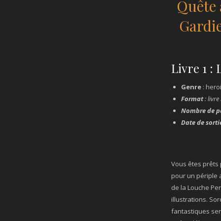
Quête
Gardie
Livre 1 :
Genre
: hero
Format
: livre
Nombre de p
Date de sorti
Vous êtes prêts
pour un péripl
de la Louche Per
illustrations. So
fantastiques ser