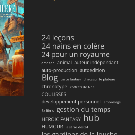
24 leçons
24 nains en colère
24 pour un royaume
animal
auteur indépendant
amazon
auto-production
autoedition
Blog
carte fantasy
chaos sur le plateau
chronotype
coffrets de Noël
COULISSES
developpement personnel
embossage
gestion du temps
Ex-libris
hub
HEROIC FANTASY
HUMOUR
la série des 24
les gardiens de la louche