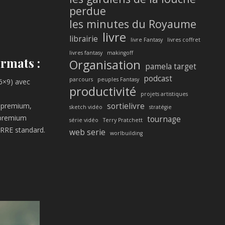
perdue
les minutes du Royaume
livre
librairie
livre Fantasy
livres coffret
livres fantasy
makingoff
ormats :
Organisation
pamela target
podcast
parcours
peuples Fantasy
 6×9) avec
productivité
projets artistiques
sortielivre
) premium,
sketch vidéo
stratégie
 premium
tournage
série vidéo
Terry Pratchett
RRE standard.
web serie
worlbuilding