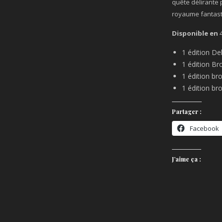
quête délirante 
royaume fantast
Disponible en
1 édition De
1 édition B
1 édition b
1 édition b
Partager :
Facebook
J’aime ça :