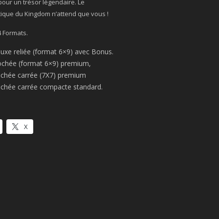
pour un trésor légendaire. Le
ique du Kingdom n’attend que vous !
4 Formats.
luxe reliée (format 6×9) avec Bonus.
rochée (format 6×9) premium,
rochée carrée (7X7) premium
rochée carrée compacte standard.
X