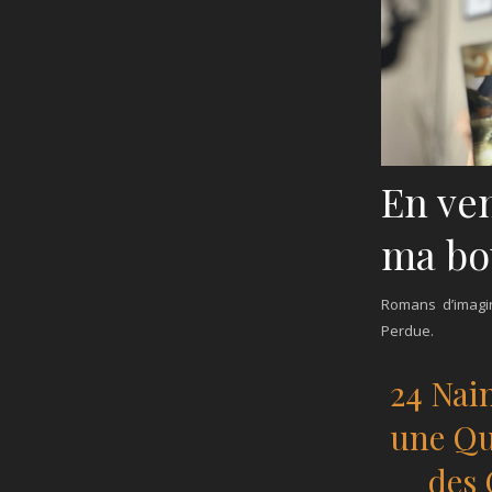
En ven
ma bo
Romans d’imagi
Perdue.
24 Nai
une Qu
des 