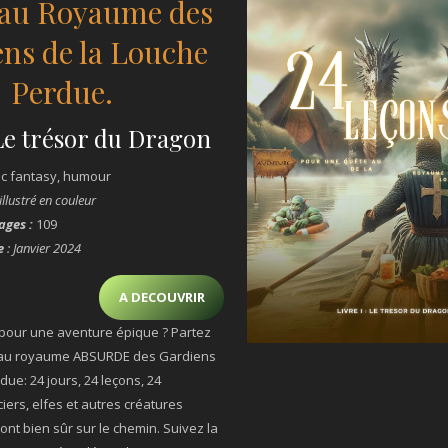
 au Royaume des
ns de la Louche
Perdue.
 Le trésor du Dragon
ic fantasy, humour
 illustré en couleur
ages :
109
e
:
Janvier 2024
A DECOUVRIR
 pour une aventure épique ? Partez
e au royaume ABSURDE des Gardiens
due: 24 jours, 24 leçons, 24
rciers, elfes et autres créatures
ont bien sûr sur le chemin. Suivez la