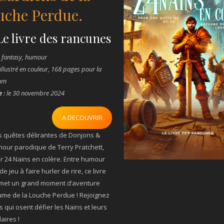
uche Perdue.
 Le livre des rancunes
c fantasy, humour
e illustré en couleur, 168 pages pour la
ium
e
:
le 30 novembre 2024
A DECOUVRIR
s quêtes délirantes de Donjons &
our parodique de Terry Pratchett,
r 24 Nains en colère. Entre humour
e jeu à faire hurler de rire, ce livre
romet un grand moment d’aventure
me de la Louche Perdue ! Rejoignez
s qui osent défier les Nains et leurs
aires !