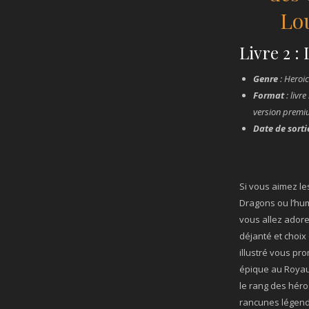
Lo
Livre 2 :
Genre
: Heroi
Format
: livr
version prem
Date de sorti
Si vous aimez le
Dragons ou l’hum
vous allez adore
déjanté et choix d
illustré vous p
épique au Royau
le rang des héro
rancunes légend