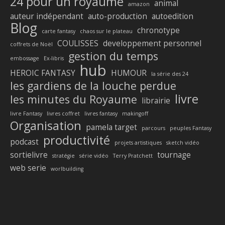
24 pour un royaume
animal
amazon
auteur indépendant
auto-production
autoedition
Blog
chronotype
carte fantasy
chaos sur le plateau
COULISSES
developpement personnel
coffrets de Noël
gestion du temps
embossage
Ex-libris
hub
HEROIC FANTASY
HUMOUR
la série des 24
les gardiens de la louche perdue
livre
les minutes du Royaume
librairie
livre Fantasy
livres coffret
livres fantasy
makingoff
Organisation
pamela target
parcours
peuples Fantasy
productivité
podcast
projets artistiques
sketch vidéo
sortielivre
tournage
stratégie
série vidéo
Terry Pratchett
web serie
worlbuilding