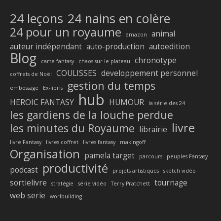
24 leçons
24 nains en colère
24 pour un royaume
animal
amazon
auteur indépendant
auto-production
autoedition
Blog
chronotype
carte fantasy
chaos sur le plateau
COULISSES
developpement personnel
coffrets de Noël
gestion du temps
embossage
Ex-libris
hub
HEROIC FANTASY
HUMOUR
la série des 24
les gardiens de la louche perdue
livre
les minutes du Royaume
librairie
livre Fantasy
livres coffret
livres fantasy
makingoff
Organisation
pamela target
parcours
peuples Fantasy
productivité
podcast
projets artistiques
sketch vidéo
sortielivre
tournage
stratégie
série vidéo
Terry Pratchett
web serie
worlbuilding