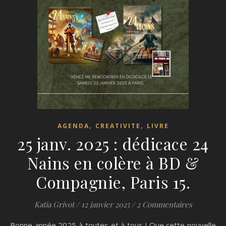
,
,
AGENDA
CREATIVITE
LIVRE
25 janv. 2025 : dédicace 24
Nains en colère à BD &
Compagnie, Paris 15.
Katia Grivot
/
12 janvier 2025
/
2 Commentaires
Bonne année 2025 à toutes et à tous ! Que cette nouvelle