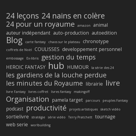
24 leçons
24 nains en colère
24 pour un royaume
animal
amazon
auteur indépendant
auto-production
autoedition
Blog
chronotype
carte fantasy
chaos sur le plateau
COULISSES
developpement personnel
coffrets de Noël
gestion du temps
embossage
Ex-libris
hub
HEROIC FANTASY
HUMOUR
la série des 24
les gardiens de la louche perdue
livre
les minutes du Royaume
librairie
livre Fantasy
livres coffret
livres fantasy
makingoff
Organisation
pamela target
parcours
peuples Fantasy
productivité
podcast
projets artistiques
sketch vidéo
sortielivre
tournage
stratégie
série vidéo
Terry Pratchett
web serie
worlbuilding